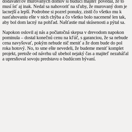
dodávateľov murovaných domov si budúci majiteľ povedal, že to
musí ísť aj inak. Nedal sa nahovoriť na sľuby, že murovaný dom je
lacnejší a lepší. Podrobne si pozrel ponuky, zistil čo všetko mu k
nasťahovaniu ešte v nich chýba a čo všetko bolo nacenené len tak,
aby bol dom lacný na pohľad. Našťastie mal skúsenosti a pýtal sa.
Napokon oslovil aj nás a počiatočná skepsa v drevodom napokon
pominula – dostal konečnú cenu na kľúč, s garanciou, že sa nebude
cena navyšovať, pokým nebude nič meniť a že dom bude do pol
roka hotový. No, to sme ešte nevedeli, že budeme meniť komplet
projekt, pretože od návrhu už ubehol nejaký čas a majiteľ nezaháľal
a upresňoval sovoju predstavu o budúcom bývaní.