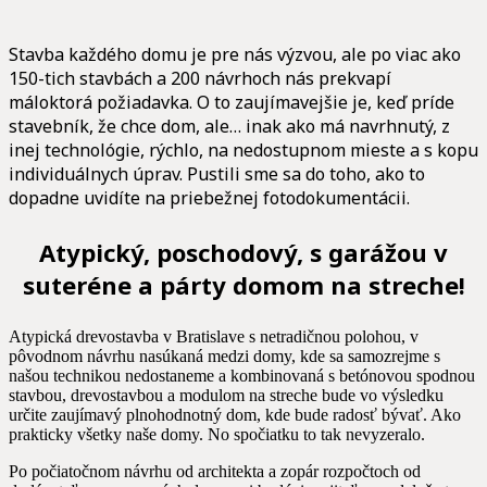
Stavba každého domu je pre nás výzvou, ale po viac ako
150-tich stavbách a 200 návrhoch nás prekvapí
máloktorá požiadavka. O to zaujímavejšie je, keď príde
stavebník, že chce dom, ale… inak ako má navrhnutý, z
inej technológie, rýchlo, na nedostupnom mieste a s kopu
individuálnych úprav. Pustili sme sa do toho, ako to
dopadne uvidíte na priebežnej fotodokumentácii.
Atypický, poschodový, s garážou v
suteréne a párty domom na streche!
Atypická drevostavba v Bratislave s netradičnou polohou, v
pôvodnom návrhu nasúkaná medzi domy, kde sa samozrejme s
našou technikou nedostaneme a kombinovaná s betónovou spodnou
stavbou, drevostavbou a modulom na streche bude vo výsledku
určite zaujímavý plnohodnotný dom, kde bude radosť bývať. Ako
prakticky všetky naše domy. No spočiatku to tak nevyzeralo.
Po počiatočnom návrhu od architekta a zopár rozpočtoch od