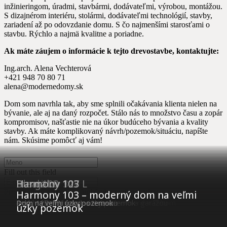
inžinieringom, úradmi, stavbármi, dodávateľmi, výrobou, montážou.
S dizajnérom interiéru, stolármi, dodávateľmi technológií, stavby,
zariadení až po odovzdanie domu. S čo najmenšími starosťami o
stavbu. Rýchlo a najmä kvalitne a poriadne.
Ak máte záujem o informácie k tejto drevostavbe, kontaktujte:
Ing.arch. Alena Vechterová
+421 948 70 80 71
alena@modernedomy.sk
Dom som navrhla tak, aby sme splnili očakávania klienta nielen na
bývanie, ale aj na daný rozpočet. Stálo nás to množstvo času a zopár
kompromisov, našťastie nie na úkor budúceho bývania a kvality
stavby. Ak máte komplikovaný návrh/pozemok/situáciu, napíšte
nám. Skúsime pomôcť aj vám!
Fill out this field
Bungalov 96
Bungalov 119
Trend 99
Bungalov 316
Ideal 108
Bungalov 127 L
Harmony 103
Prosím uveďte správnu/funkčnú e-mailovú adresu.
Harmony 103 – moderný dom na veľmi
na veľmi úzky pozemok
4+kk, 119m2, garáž a terasa
Menšia moderná „stodola“ s preskleným štítom
Luxusný dom s wellness, bazénom a garážou
Poschodový dom na úzky pozemok
4+kk, 127 m2, tvar L s terasou
Dom na veľmi úzky pozemok
Trend 120
úzky pozemok
Fill out this field