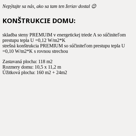
Nepýtajte sa nás, ako sa tam ten žeriav dostal 😉
KONŠTRUKCIE DOMU:
skladba steny PREMUIM v energetickej triede A so súčiniteľom
prestupu tepla U =0,12 W/m2*K
strešná konštrukcia PREMIUM so súčiniteľom prestupu tepla U
=0,10 W/m2*K s rovnou strechou
Zastavaná plocha: 118 m2
Rozmery domu: 10,5 x 11,2 m
Úžitková plocha: 160 m2 + 24m2