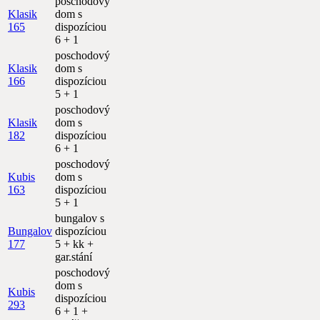
poschodový
Klasik
dom s
165
dispozíciou
6 + 1
poschodový
Klasik
dom s
166
dispozíciou
5 + 1
poschodový
Klasik
dom s
182
dispozíciou
6 + 1
poschodový
Kubis
dom s
163
dispozíciou
5 + 1
bungalov s
Bungalov
dispozíciou
177
5 + kk +
gar.stání
poschodový
dom s
Kubis
dispozíciou
293
6 + 1 +