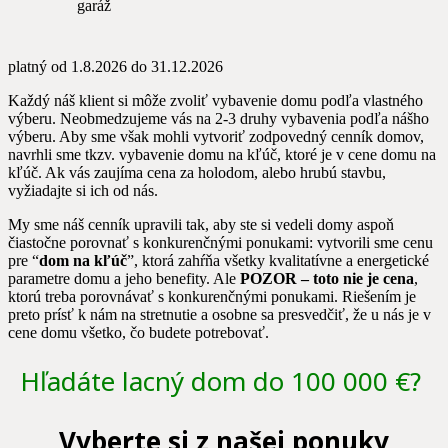
garáž
platný od 1.8.2026 do 31.12.2026
Každý náš klient si môže zvoliť vybavenie domu podľa vlastného
výberu. Neobmedzujeme vás na 2-3 druhy vybavenia podľa nášho
výberu. Aby sme však mohli vytvoriť zodpovedný cenník domov,
navrhli sme tkzv. vybavenie domu na kľúč, ktoré je v cene domu na
kľúč. Ak vás zaujíma cena za holodom, alebo hrubú stavbu,
vyžiadajte si ich od nás.
My sme náš cenník upravili tak, aby ste si vedeli domy aspoň
čiastočne porovnať s konkurenčnými ponukami: v
ytvorili sme cenu
pre “
dom na kľúč
”, ktorá zahŕňa všetky kvalitatívne a energetické
parametre domu a jeho benefity. Ale
POZOR – toto nie je cena
,
ktorú treba porovnávať s konkurenčnými ponukami. Riešením je
preto prísť k nám na stretnutie a osobne sa presvedčiť, že u nás je v
cene domu všetko, čo budete potrebovať.
Hľadáte lacný dom do 100 000 €?
Vyberte si z našej ponuky