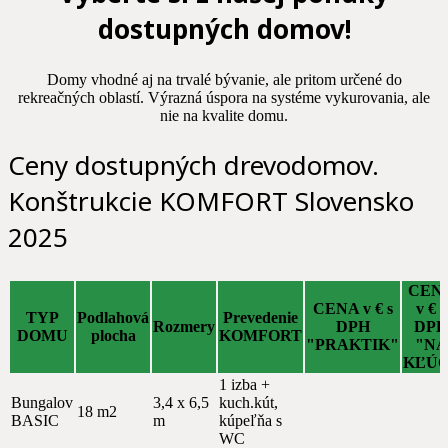
dostupných domov!
Domy vhodné aj na trvalé bývanie, ale pritom určené do
rekreačných oblastí. Výrazná úspora na systéme vykurovania, ale
nie na kvalite domu.
Ceny dostupných drevodomov.
Konštrukcie KOMFORT Slovensko
2025
CEN
CENA v € s
v € s
TYP
Podlahová
Prevedenie
Rozmery
DPH
DPH
DOMU
plocha
KOMFORT
"PRAKTIK"
"NA
KĽÚČ
1 izba +
Bungalov
3,4 x 6,5
kuch.kút,
18 m2
BASIC
m
kúpeľňa s
WC