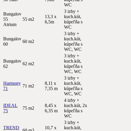
WC
3 izby +
Bungalov
13,3 x
kuch.kút,
55
55 m2
6,5m
kúpeľňa s
Atrium
WC
3 izby +
Bungalov
kuch.kút,
60 m2
60
kúpeľňa s
WC, WC
3 izby +
Bungalov
kuch.kút,
62 m2
62
kúpeľňa s
WC, WC
3 izby +
Harmony
8,11 x
kuch.kút,
71 m2
71
7,35 m
kúpeľňa s
WC, WC
4 izby +
IDEAL
8,45 x
kuch.kút, 2x
75 m2
75
6,35 m
kúpeľňa s
WC
3 izby +
TREND
10,7 x
kuch.kút,
60 m2