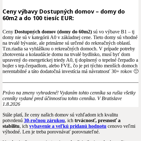
Ceny výbavy Dostupných domov – domy do
60m2 a do 100 tiesíc EUR:
Ceny
Dostupných domov (domy do 60m2)
sú vo výbave B1 – tj
domy nie sú v kategórii A0 v základnej cene. Tieto domy sú vhodné
na trvalé bývanie, ale primárne sú určené do rekreačných oblastí.
Tzn.riadia sa vyhláškou o rekreačných domoch. V prípade potreby
zhotovenia a kolaudácie domu na trvalé bydlisko, musí byť dom
upravený do energetickej triedy A0, tj doplnený o tepelné čerpadlo a
bojler s tep.čerpadlom, alebo FVE, čo je pri týchto menších domoch
nerentabilné a táto dodatočná investícia má návratnosť 30+ rokov 🙁
———————————————————————————
Právo na zmeny vyhradené! Vydaním tohto cenníka sa rušia všetky
cenníky vydané pred účinnosťou tohto cenníka. V Bratislave
1
.8.2026
Stále platí, že ceny našich domov sú vzhľadom ich kvalitu
potvrdenú
30-ročnou zárukou
, ich
trvácnosť, presnosť a
stabilitu
, ich
vybavenie a veľkú pridanú hodnotu
cenovo veľmi
výhodné. Len je treba porovnávať porovnateľné.