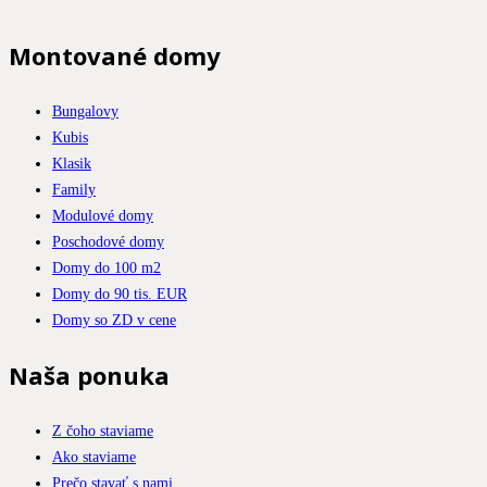
Montované domy
Bungalovy
Kubis
Klasik
Family
Modulové domy
Poschodové domy
Domy do 100 m2
Domy do 90 tis. EUR
Domy so ZD v cene
Naša ponuka
Z čoho staviame
Ako staviame
Prečo stavať s nami