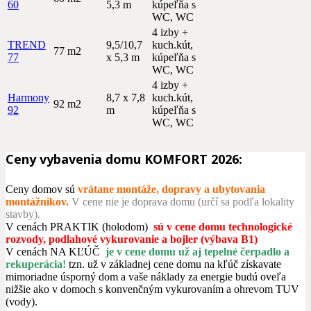
60
5,3 m
kúpeľňa s
WC, WC
4 izby +
TREND
9,5/10,7
kuch.kút,
77 m2
77
x 5,3 m
kúpeľňa s
WC, WC
4 izby +
Harmony
8,7 x 7,8
kuch.kút,
92 m2
92
m
kúpeľňa s
WC, WC
Ceny vybavenia domu KOMFORT 2026:
Ceny domov sú
vrátane montáže, dopravy a ubytovania
montážnikov.
V cene nie je doprava domu (určí sa podľa lokality
stavby)
.
V cenách PRAKTIK (holodom)
sú v cene domu technologické
rozvody, podlahové vykurovanie a bojler (výbava B1)
V cenách NA KĽÚČ
je v cene domu už aj tepelné čerpadlo a
rekuperácia!
tzn. už v základnej cene domu na kľúč získavate
mimoriadne úsporný dom a vaše náklady za energie budú oveľa
nižšie ako v domoch s konvenčným vykurovaním a ohrevom TUV
(vody).