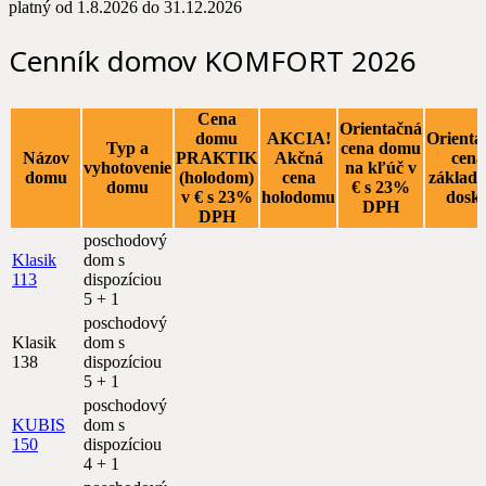
platný od 1.8.2026 do 31.12.2026
Cenník domov KOMFORT 2026
Cena
Orientačná
domu
AKCIA!
Orienta
Typ a
cena domu
Názov
PRAKTIK
Akčná
cena
vyhotovenie
na kľúč v
domu
(holodom)
cena
základo
domu
€ s 23%
v € s 23%
holodomu
dosk
DPH
DPH
poschodový
Klasik
dom s
113
dispozíciou
5 + 1
poschodový
Klasik
dom s
138
dispozíciou
5 + 1
poschodový
KUBIS
dom s
150
dispozíciou
4 + 1