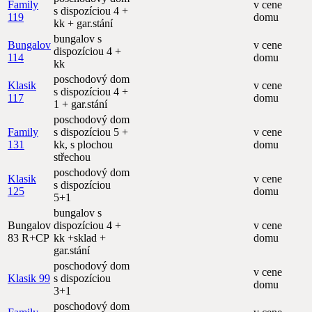
Family
v cene
s dispozíciou 4 +
119
domu
kk + gar.stání
bungalov s
Bungalov
v cene
dispozíciou 4 +
114
domu
kk
poschodový dom
Klasik
v cene
s dispozíciou 4 +
117
domu
1 + gar.stání
poschodový dom
Family
s dispozíciou 5 +
v cene
131
kk, s plochou
domu
střechou
poschodový dom
Klasik
v cene
s dispozíciou
125
domu
5+1
bungalov s
Bungalov
dispozíciou 4 +
v cene
83 R+CP
kk +sklad +
domu
gar.stání
poschodový dom
v cene
Klasik 99
s dispozíciou
domu
3+1
poschodový dom