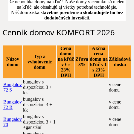
že neponúka domy na kľúč!
Naše domy v cenníku sú nielen
na kľúč, ale obsahujú aj všetky potrebné technológie.
N
áš dom
získa stavebné povolenie
a
skolaudujete ho bez
dodatočných investícií
.
Cenník domov KOMFORT 2026
Cena
Akčná
domu
cena
Typ a
Názov
na kľúč
Zľava
domu na
Základová
vyhotovenie
domu
v € s
3%
kľúč v €
doska
domu
23%
s 23%
DPH
DPH
bungalov s
Bungalov
v cene
dispozíciou 3 +
72 S
domu
kk
bungalov s
Bungalov
v cene
dispozíciou 3 +
72 R
domu
kk
bungalov s
Bungalov
v cene
dispozíciou 3 + 1
70
domu
+gar.stání
bungalov s