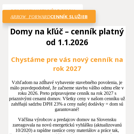
CENNÍK DOMOV
DESCRIPTION
CENNÍK SLUŽIEB
ARROW_FORWARD
Domy na kľúč – cenník platný
od 1.1.2026
Chystáme pre vás nový cenník na
rok 2027
Vzhľadom na zdĺhavé vybavenie stavebného povolenia, je
málo pravdepodobné, že začneme stavbu vášho odmu ešte v
roku 2026. Preto pripravujeme cenník na rok 2027 s
priaznivými cenami domov. Všetky ceny v našom cenníku už
zahŕňajú sadzbu DPH 23% a ceny našej dodávky = dom sú
garantované!
Väčšina výrobcov a predajcov domov na Slovensku
zareagovala na novú energetickú vyhlášku (aktualizovanú
10/2020) a rapídne rastúce ceny materiálov a práce tak,