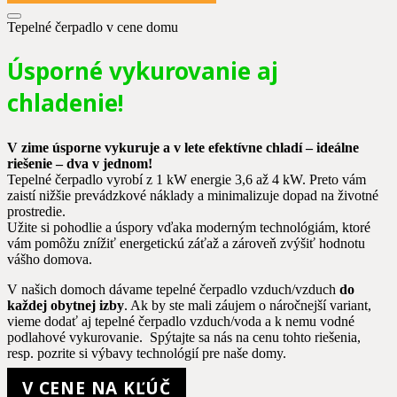
Tepelné čerpadlo v cene domu
Úsporné vykurovanie aj
chladenie!
V zime úsporne vykuruje a v lete efektívne chladí – ideálne
riešenie – dva v jednom!
Tepelné čerpadlo vyrobí z 1 kW energie 3,6 až 4 kW. Preto vám
zaistí nižšie prevádzkové náklady a minimalizuje dopad na životné
prostredie.
Užite si pohodlie a úspory vďaka moderným technológiám, ktoré
vám pomôžu znížiť energetickú záťaž a zároveň zvýšiť hodnotu
vášho domova.
V našich domoch dávame tepelné čerpadlo vzduch/vzduch
do
každej obytnej izby
. Ak by ste mali záujem o náročnejší variant,
vieme dodať aj tepelné čerpadlo vzduch/voda a k nemu vodné
podlahové vykurovanie. Spýtajte sa nás na cenu tohto riešenia,
resp. pozrite si výbavy technológií pre naše domy.
V CENE NA KĽÚČ