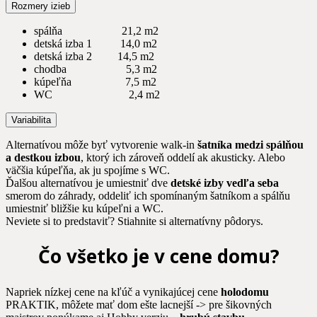
Rozmery izieb
spálňa 21,2 m2
detská izba 1 14,0 m2
detská izba 2 14,5 m2
chodba 5,3 m2
kúpeľňa 7,5 m2
WC 2,4 m2
Variabilita
Alternatívou môže byť vytvorenie walk-in
šatníka medzi spálňou
a destkou izbou
, ktorý ich zároveň oddelí ak akusticky. Alebo
väčšia kúpeľňa, ak ju spojíme s WC.
Ďalšou alternatívou je umiestniť dve
detské izby vedľa seba
smerom do záhrady, oddeliť ich spomínaným šatníkom a spálňu
umiestniť bližšie ku kúpeľni a WC.
Neviete si to predstaviť? Stiahnite si alternatívny pôdorys.
Čo všetko je v cene domu?
Napriek nízkej cene na kľúč a vynikajúcej cene
holodomu
PRAKTIK, môžete mať dom ešte lacnejší -> pre šikovných