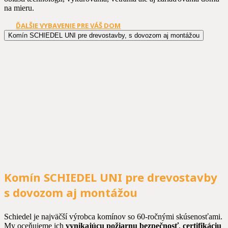
na mieru.
ĎALŠIE VYBAVENIE PRE VÁŠ DOM
Komín SCHIEDEL UNI pre drevostavby, s dovozom aj montážou
Komín SCHIEDEL UNI pre drevostavby
s dovozom aj montážou
Schiedel je najväčší výrobca komínov so 60-ročnými skúsenosťami.
My oceňujeme ich
vynikajúcu požiarnu bezpečnosť
,
certifikáciu