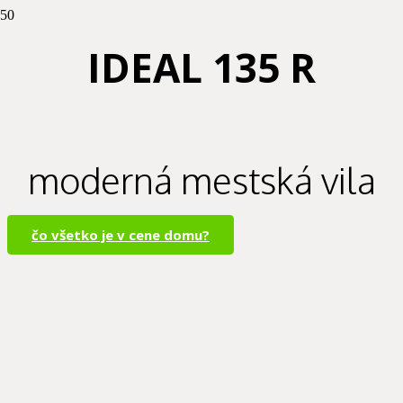
IDEAL 135 R
moderná mestská vila
čo všetko je v cene domu?