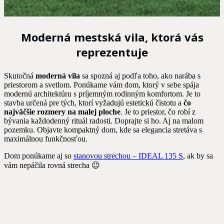
Moderná mestská vila, ktorá vás
reprezentuje
Skutočná
moderná vila
sa spozná aj podľa toho, ako narába s
priestorom a svetlom. Ponúkame vám dom, ktorý v sebe spája
modernú architektúru s príjemným rodinným komfortom. Je to
stavba určená pre tých, ktorí vyžadujú estetickú čistotu a
čo
najväčšie rozmery na malej ploche
. Je to priestor, čo robí z
bývania každodenný rituál radosti. Doprajte si ho. Aj na malom
pozemku. Objavte kompaktný dom, kde sa elegancia stretáva s
maximálnou funkčnosťou.
Dom ponúkame aj so
stanovou strechou – IDEAL 135 S
, ak by sa
vám nepáčila rovná strecha 😉