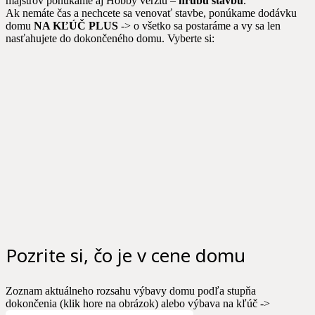
majstrov ponúkame aj Hobby verziu –
hrubú stavbu
.
Ak nemáte čas a nechcete sa venovať stavbe, ponúkame dodávku
domu
NA KĽÚČ PLUS
-> o všetko sa postaráme a vy sa len
nasťahujete do dokončeného domu. Vyberte si:
Pozrite si, čo je v cene domu
Zoznam aktuálneho rozsahu výbavy domu podľa stupňa
dokončenia (klik hore na obrázok) alebo výbava na kľúč ->