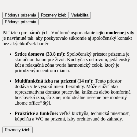
Pôdorys prízemia
Rozmery izieb
Variabilita
Pôdorys prízemia
Päť izieb pre náročných. Vnútorné usporiadanie tejto
modernej vily
je navrhnuté tak, aby poskytovalo súkromie aj spoločenský kontakt
bez akýchkoľvek bariér:
Srdce domova (33,8 m²):
Spoločenský priestor prízemia je
skutočnou halou pre život. Kuchyňa s ostrovom, jedálenský
kút a relaxačná zóna tvoria harmonický celok, ktorý je
prirodzeným centrom diania.
Multifunkčná izba na prízemí (14 m²):
Tento priestor
dodáva vile vysokú mieru flexibility. Môže slúžiť ako
reprezentatívna domáca pracovňa, knižnica alebo komfortná
hosťovská izba, čo z nej robí ideálne riešenie pre moderný
„home office“ štýl.
Praktické a funkčné:
veľká kuchyňa, technická miestnosť,
kúpeľňa a WC na prízemí, izby oreintované do záhrady.
Rozmery izieb