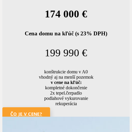
174 000 €
Cena domu na kľúč (s 23% DPH)
199 990 €
konštrukcie domu v A0
vhodný aj na menší pozemok
v cene na kľúč:
kompletné dokončenie
2x tepel.čerpadlo
podlahové vykurovanie
rekuperácia
ČO JE V CENE?