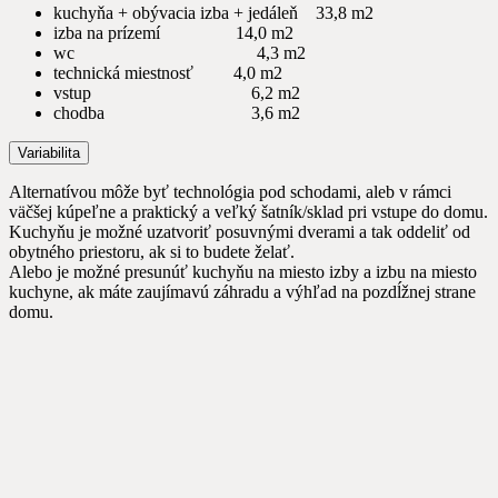
kuchyňa + obývacia izba + jedáleň 33,8 m2
izba na prízemí 14,0 m2
wc 4,3 m2
technická miestnosť 4,0 m2
vstup 6,2 m2
chodba 3,6 m2
Variabilita
Alternatívou môže byť technológia pod schodami, aleb v rámci
väčšej kúpeľne a praktický a veľký šatník/sklad pri vstupe do domu.
Kuchyňu je možné uzatvoriť posuvnými dverami a tak oddeliť od
obytného priestoru, ak si to budete želať.
Alebo je možné presunúť kuchyňu na miesto izby a izbu na miesto
kuchyne, ak máte zaujímavú záhradu a výhľad na pozdĺžnej strane
domu.