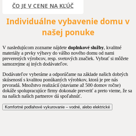
ČO JE V CENE NA KĽÚČ
Individuálne vybavenie domu v
našej ponuke
V nasledujúcom zozname nájdete
doplnkové služby
, kvalitné
materiály a prvky výbavy do vášho nového domu od nami
preverených výrobcov, resp. svetových značiek. Vybrať si môžete
samozrejme aj iných dodávateľov.
Dodávateľov vyberáme a odporúčame na základe našich dobrých
skúseností s kvalitou ponúkaných výrobkov, ktorá je pre nás
prvoradá. Množstvo realizácií (staviame až 500 domov ročne)
dokáže spolupracujúce firmy dokonale preveriť a preto vieme, že sa
na našich našich partnerov dá spoľahnúť.
Komfortné podlahové vykurovanie – vodné, alebo elektrické