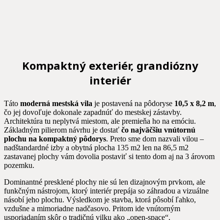
Kompaktný exteriér, grandiózny
interiér
Táto
moderná mestská vila
je postavená na pôdoryse
10,5 x 8,2 m
,
čo jej dovoľuje dokonale zapadnúť do mestskej zástavby.
Architektúra tu neplytvá miestom, ale premieňa ho na emóciu.
Základným pilierom návrhu je dostať
čo najväčšiu vnútornú
plochu na kompaktný pôdorys
. Preto sme dom nazvali vilou –
nadštandardné izby a obytná plocha 135 m2 len na 86,5 m2
zastavanej plochy vám dovolia postaviť si tento dom aj na 3 árovom
pozemku.
Dominantné presklené plochy nie sú len dizajnovým prvkom, ale
funkčným nástrojom, ktorý interiér prepája so záhradou a vizuálne
násobí jeho plochu. Výsledkom je stavba, ktorá pôsobí ľahko,
vzdušne a mimoriadne nadčasovo. Pritom ide vnútorným
usporiadaním skôr o tradičnú vilku ako „open-space“.