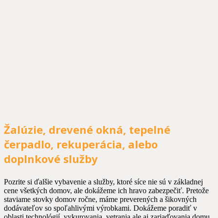
Žalúzie, drevené okná, tepelné
čerpadlo, rekuperácia, alebo
doplnkové služby
Pozrite si ďalšie vybavenie a služby, ktoré síce nie sú v základnej
cene všetkých domov, ale dokážeme ich hravo zabezpečiť. Pretože
staviame stovky domov ročne, máme preverených a šikovných
dodávateľov so spoľahlivými výrobkami. Dokážeme poradiť v
oblasti technológií, vykurovania, vetrania ale aj zariaďovania domu