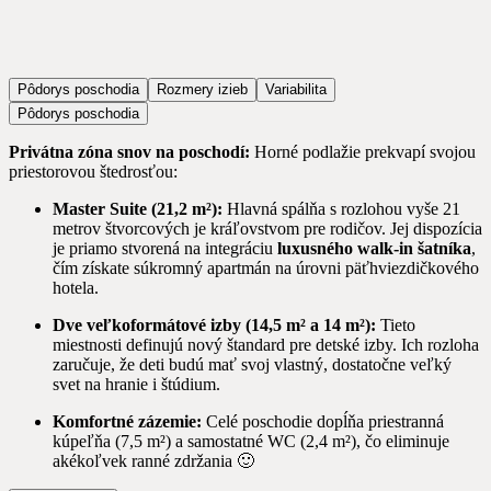
Pôdorys poschodia
Rozmery izieb
Variabilita
Pôdorys poschodia
Privátna zóna snov na poschodí:
Horné podlažie prekvapí svojou
priestorovou štedrosťou:
Master Suite (21,2 m²):
Hlavná spálňa s rozlohou vyše 21
metrov štvorcových je kráľovstvom pre rodičov. Jej dispozícia
je priamo stvorená na integráciu
luxusného walk-in šatníka
,
čím získate súkromný apartmán na úrovni päťhviezdičkového
hotela.
Dve veľkoformátové izby (14,5 m² a 14 m²):
Tieto
miestnosti definujú nový štandard pre detské izby. Ich rozloha
zaručuje, že deti budú mať svoj vlastný, dostatočne veľký
svet na hranie i štúdium.
Komfortné zázemie:
Celé poschodie dopĺňa priestranná
kúpeľňa (7,5 m²) a samostatné WC (2,4 m²), čo eliminuje
akékoľvek ranné zdržania 🙂