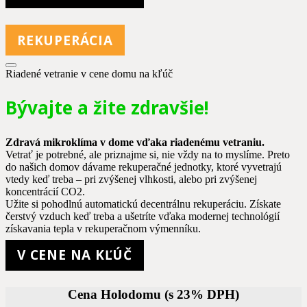
REKUPERÁCIA
Riadené vetranie v cene domu na kľúč
Bývajte a žite zdravšie!
Zdravá mikroklíma v dome vďaka riadenému vetraniu.
Vetrať je potrebné, ale priznajme si, nie vždy na to myslíme. Preto
do našich domov dávame rekuperačné jednotky, ktoré vyvetrajú
vtedy keď treba – pri zvýšenej vlhkosti, alebo pri zvýšenej
koncentrácií CO2.
Užite si pohodlnú automatickú decentrálnu rekuperáciu. Získate
čerstvý vzduch keď treba a ušetríte vďaka modernej technológií
získavania tepla v rekuperačnom výmenníku.
V CENE NA KĽÚČ
Cena Holodomu (s 23% DPH)