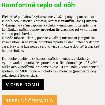
Komfortné teplo od nôh
Elektrické podlahové vykurovanie v každej obytnej miestnosti a
kúpeľniach je
nielen komfort, ktorý si zaslúžite, ale aj úspora
.
Vykurujeme veľmi úsporne a vďaka výnimočnému zatepleniu a
konštrukcii našich domov
neprekúrite viac
, ako pri vykurovaní
vodnou podlahovkou.
Navyše môžete ušetriť, pretože v každej miestnosti je regulácia,
vďaka ktorej si nastavíte potrebnú teplotu na danú izbu a v danom
čase. Nekúrite kde netreba a o to viac si môžete dopriať tepla, keď
ho potrebujete.
Dlhodobé pozitívne skúsenosti našich klientov s elektrickým
vykurovaním hovoria, že spotreba v našich domoch je o 25-40%
nižšia ako vypočítaná, pri dome okolo 100 m2 nám klienti deklarujú
spotrebu do 500€ ročne – tj okolo 42€ mesačne (priemer za celý
rok, stredné Slovensko).
V CENE DOMU
TEPELNÉ ČERPADLO