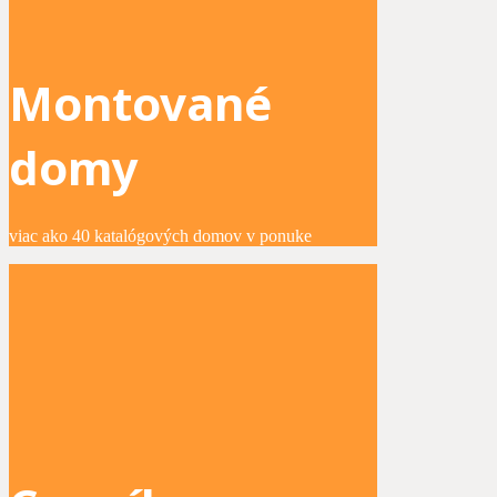
Montované
domy
viac ako 40 katalógových domov v ponuke