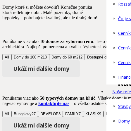
Rozsa
Domy ktoré si môžete dovoliť! Konečne ponuka
ktorá reflektuje dobu. Malé pozemky, drahé
hypotéky... potrebujete kvalitný, ale nie drahý dom!
Čo je 
Cenní
Ponúkame viac ako
10 domov za výbornú cenu
. Tieto dostupné do
architektúra. Najlepší pomer cena a kvalita. Vyberte si váš nový domo
Cenní
All
Domy do 100 m2
13
Domy do 60 m2
12
Dostupné domy
16
Cenník
Ukáž mi ďalšie domy
Financ
Ka
Naše refe
Ponúkame viac ako
50 typových domov na kľúč
. Všetky domy je
najviac vyhovuje a
kontaktujte nás
– o všetko ostatné sa postaráme!
Stavby
All
Bungalovy
27
DEVELOP
3
FAMILY
7
KLASIK
9
KUBIS
8
Pos
Domy o
Ukáž mi ďalšie domy