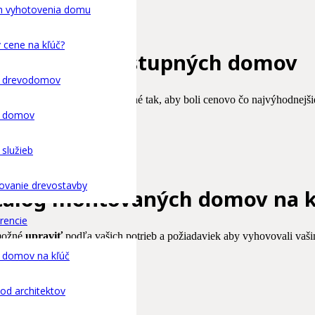
h vyhotovenia domu
v cene na kľúč?
Katalóg dostupných domov
k drevodomov
my sú navrhnuté a skonštruované tak, aby boli cenovo čo najvýhodnejšie
v:
k domov
 služieb
ovanie drevostavby
talóg montovaných domov na k
rencie
 možné
upraviť
podľa vašich potrieb a požiadaviek aby vyhovovali vaš
 domov na kľúč
chodové domy
36
d architektov