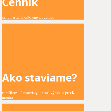
Cenník
ceny našich montovaných domov
Ako staviame?
certifikované materiály, presná výroba a precízna
montáž