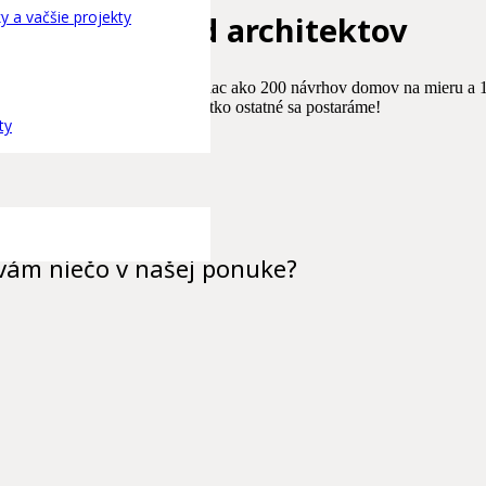
y a vačšie projekty
Domy od architektov
architektov drevostavieb. Viac ako 200 návrhov domov na mieru a 12
áciu a
kontaktujte nás
– o všetko ostatné sa postaráme!
ty
 vám niečo v našej ponuke?