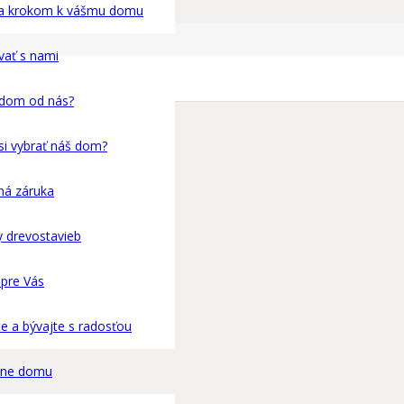
za krokom k vášmu domu
vať s nami
 dom od nás?
si vybrať náš dom?
ná záruka
 drevostavieb
 pre Vás
te a bývajte s radosťou
cene domu