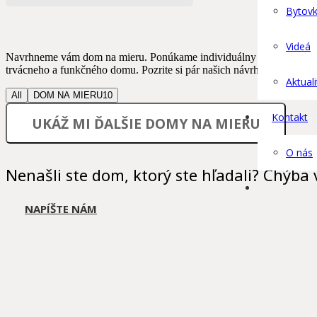
Bytovk
Videá
Navrhneme vám dom na mieru. Ponúkame individuálny návrh domu od 
trvácneho a funkčného domu. Pozrite si pár našich návrhov pre inšpir
Aktuali
All
DOM NA MIERU
10
Kontakt
UKÁŽ MI ĎALŠIE DOMY NA MIERU
O nás
Nenašli ste dom, ktorý ste hľadali? Chýba
NAPÍŠTE NÁM