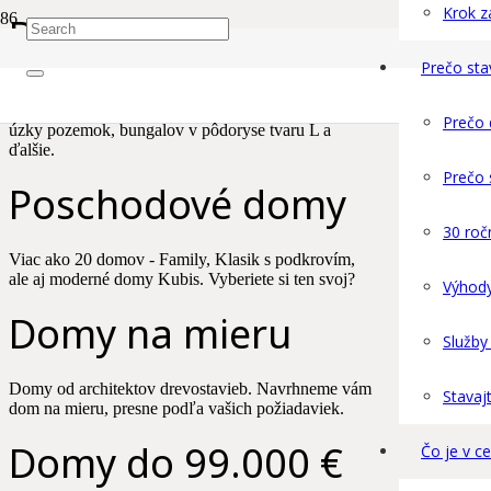
Krok 
Bungalovy
Prečo sta
Viac ako 20 bungalovov. Štorcový aj obdĺžnikový
pôdorys, s terasou aj pergolou, bungalov malý, ale aj
Prečo
úzky pozemok, bungalov v pôdoryse tvaru L a
ďalšie.
Prečo 
Poschodové domy
30 roč
Viac ako 20 domov - Family, Klasik s podkrovím,
ale aj moderné domy Kubis. Vyberiete si ten svoj?
Výhody
Domy na mieru
Služby
Domy od architektov drevostavieb. Navrhneme vám
Stavaj
dom na mieru, presne podľa vašich požiadaviek.
Domy do 99.000 €
Čo je v 