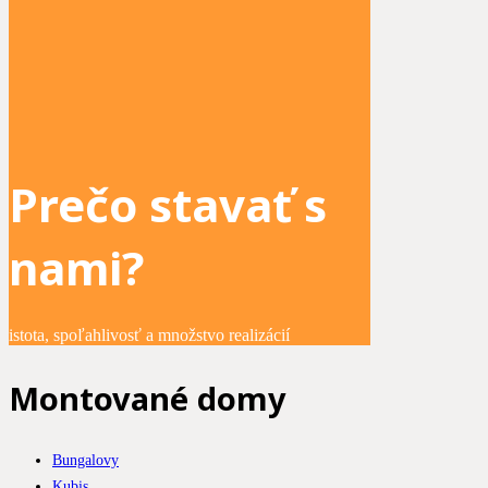
Prečo stavať s
nami?
istota, spoľahlivosť a množstvo realizácií
Montované domy
Bungalovy
Kubis