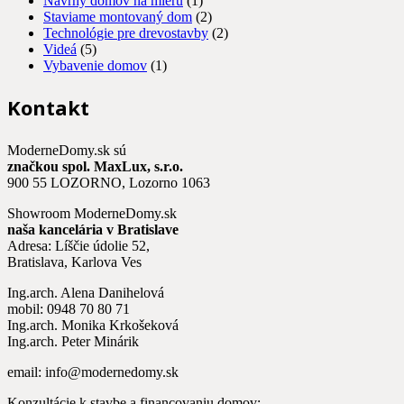
Návrhy domov na mieru
(1)
Staviame montovaný dom
(2)
Technológie pre drevostavby
(2)
Videá
(5)
Vybavenie domov
(1)
Kontakt
ModerneDomy.sk sú
značkou spol. MaxLux, s.r.o.
900 55 LOZORNO, Lozorno 1063
Showroom ModerneDomy.sk
naša kancelária v Bratislave
Adresa: Líščie údolie 52,
Bratislava, Karlova Ves
Ing.arch. Alena Danihelová
mobil: 0948 70 80 71
Ing.arch. Monika Krkošeková
Ing.arch. Peter Minárik
email: info@modernedomy.sk
Konzultácie k stavbe a financovaniu domov: