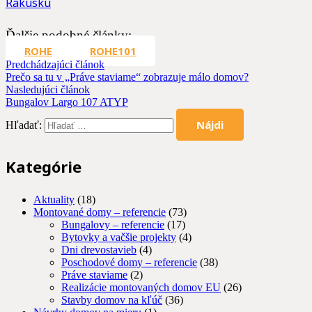
Rakúsku
Ďalšie podobné články:
ROHE
ROHE101
Predchádzajúci článok
Prečo sa tu v „Práve staviame“ zobrazuje málo domov?
Nasledujúci článok
Bungalov Largo 107 ATYP
Hľadať:
Kategórie
Aktuality
(18)
Montované domy – referencie
(73)
Bungalovy – referencie
(17)
Bytovky a vačšie projekty
(4)
Dni drevostavieb
(4)
Poschodové domy – referencie
(38)
Práve staviame
(2)
Realizácie montovaných domov EU
(26)
Stavby domov na kľúč
(36)