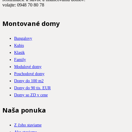
volajte: 0948 70 80 78
Montované domy
Bungalovy
Kubis
Klasik
Family
Modulové domy
Poschodové domy
Domy do 100 m2
Domy do 90 tis. EUR
Domy so ZD v cene
Naša ponuka
Z čoho staviame
Ako staviame