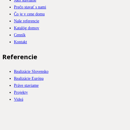
Prečo stavať s nami
Čo je v cene domu
Naše referencie
Katalóg domov
Cenník
Kontakt
Referencie
Realizácie Slovensko
Realizácie Európa
Práve staviame
Projekty
Videá